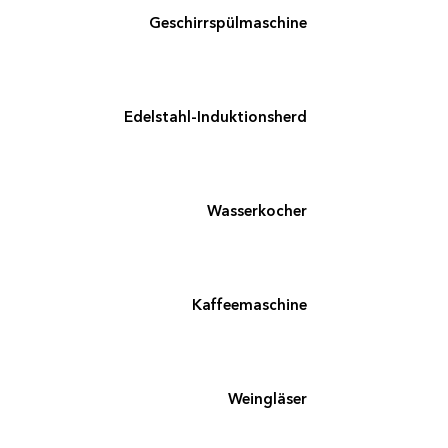
Ge­schirr­spül­ma­schi­ne
Edelstahl-Induktionsherd
Wasserkocher
Kaffeemaschine
Weingläser