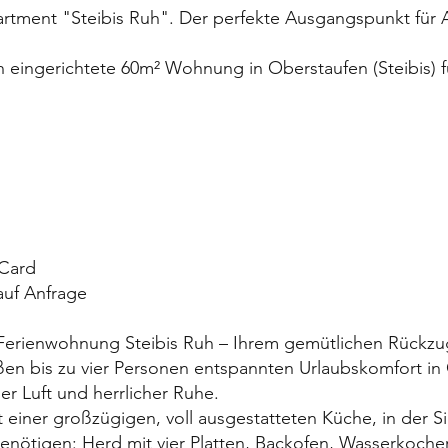
rtment "Steibis Ruh". Der perfekte Ausgangspunkt für 
h eingerichtete 60m² Wohnung in Oberstaufen (Steibis) fü
 Card
auf Anfrage
 Ferienwohnung Steibis Ruh – Ihrem gemütlichen Rückzug
ßen bis zu vier Personen entspannten Urlaubskomfort in 
r Luft und herrlicher Ruhe.
iner großzügigen, voll ausgestatteten Küche, in der Sie 
tigen: Herd mit vier Platten, Backofen, Wasserkocher,