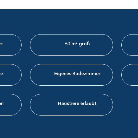
er
60 m² groß
e​
Eigenes Badezimmer
n​
Haustiere​ erlaubt