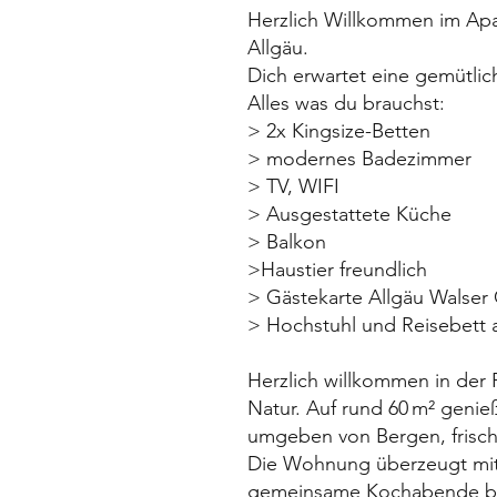
Herzlich Willkommen im Apa
Allgäu.
Dich erwartet eine gemütlic
Alles was du brauchst:
> 2x Kingsize-Betten
> modernes Badezimmer
> TV, WIFI
> Ausgestattete Küche
> Balkon
>Haustier freundlich
> Gästekarte Allgäu Walser
> Hochstuhl und Reisebett 
Herzlich willkommen in der
Natur. Auf rund 60 m² genie
umgeben von Bergen, frische
Die Wohnung überzeugt mit e
gemeinsame Kochabende benö