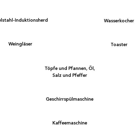
lstahl-Induktionsherd
Wasserkocher
Weingläser
Toaster
Töpfe und Pfannen, Öl,
Salz und Pfeffer
Ge­schirr­spül­ma­schi­ne
Kaffeemaschine