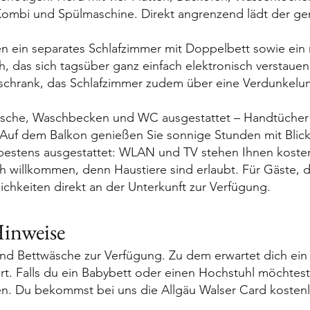
Kombi und Spülmaschine. Direkt angrenzend lädt der ge
en ein separates Schlafzimmer mit Doppelbett sowie ein
 das sich tagsüber ganz einfach elektronisch verstauen 
rschrank, das Schlafzimmer zudem über eine Verdunkelun
usche, Waschbecken und WC ausgestattet – Handtücher
e. Auf dem Balkon genießen Sie sonnige Stunden mit Blic
bestens ausgestattet: WLAN und TV stehen Ihnen kostenf
ich willkommen, denn Haustiere sind erlaubt. Für Gäste, 
chkeiten direkt an der Unterkunft zur Verfügung.
Hinweise
und Bettwäsche zur Verfügung. Zu dem erwartet dich ei
rt. Falls du ein Babybett oder einen Hochstuhl möchtest
en. Du bekommst bei uns die Allgäu Walser Card kosten